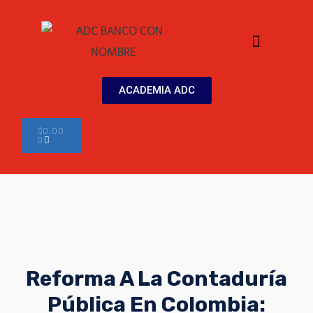
TIENDA ADC
MI CUENTA
ACADEMIA ADC
$
0.00
0
Reforma A La Contaduría
Pública En Colombia: