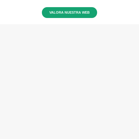
VALORA NUESTRA WEB
VALORA TU EXPERIENCIA EN EL SITIO
WEB
Marque de 1 a 5 (donde 1 es bajo y 5 es alto), lo fácil
que le ha sido navegar en el sitio web.
1
2
3
4
5
Marque de 1 a 5 (donde 1 es bajo y 5 es alto), lo fácil